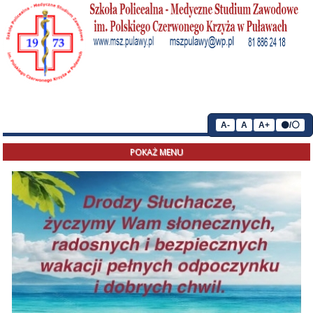
A-
A
A+
⚫/⚪
POKAŻ MENU