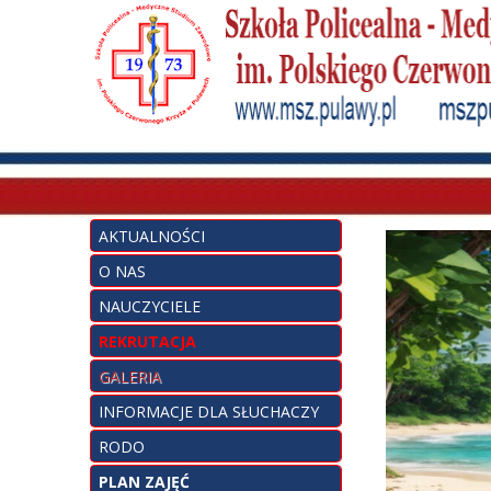
AKTUALNOŚCI
O NAS
NAUCZYCIELE
REKRUTACJA
GALERIA
INFORMACJE DLA SŁUCHACZY
RODO
PLAN ZAJĘĆ