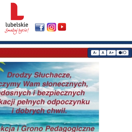
A-
A
A+
⚫/⚪