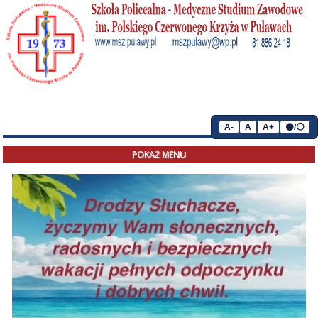
A-
A
A+
⚫/⚪
POKAŻ MENU